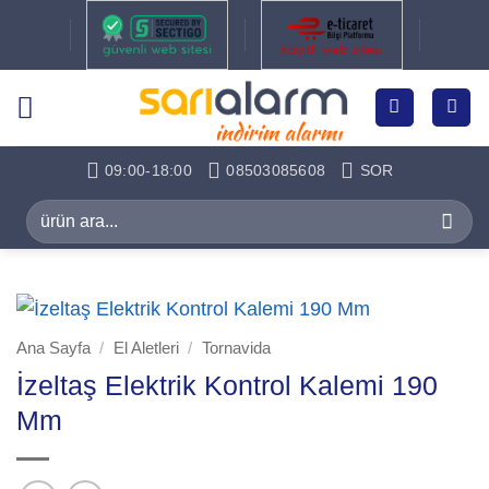
İçeriğe
atla
09:00-18:00
08503085608
SOR
Ara:
Ana Sayfa
/
El Aletleri
/
Tornavida
İzeltaş Elektrik Kontrol Kalemi 190
Mm