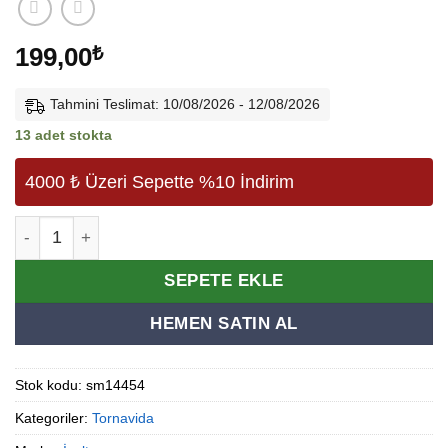
199,00
₺
Tahmini Teslimat: 10/08/2026 - 12/08/2026
13 adet stokta
4000 ₺ Üzeri Sepette %10 İndirim
İzeltaş Elektrik Kontrol Kalemi 190 Mm adet
Alternative:
SEPETE EKLE
HEMEN SATIN AL
Stok kodu:
sm14454
Kategoriler:
Tornavida