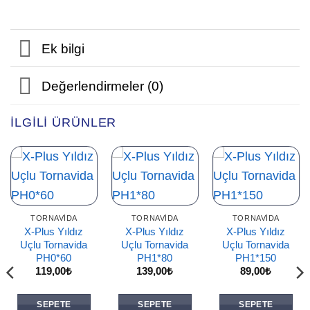
Ek bilgi
Değerlendirmeler (0)
İLGILI ÜRÜNLER
TORNAVIDA
TORNAVIDA
TORNAVIDA
X-Plus Yıldız
X-Plus Yıldız
X-Plus Yıldız
Uçlu Tornavida
Uçlu Tornavida
Uçlu Tornavida
PH0*60
PH1*80
PH1*150
119,00
₺
139,00
₺
89,00
₺
SEPETE
SEPETE
SEPETE
i