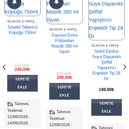
🔔
🔔
SILIKON & YAPIŞTIRICILAR
Soudal Tabanca
SILIKON & YAPIŞTIRICILAR
Köpüğü 750ml
Dayson Extra
Poliüretan
Mastik 280 ml
SILIKON & YAPIŞTIRICILAR
Selsil Epoksi
Siyah
Suya Dayanıklı
Şeffaf
339,00
₺
Yapıştırıcı
Orijinal
Şu
249,00
₺
Enjektör Tip 28
fiyat:
andaki
339,00
₺
339,00₺.
fiyat:
Orijinal
Şu
249,00
₺
Gr
SEPETE
249,00₺.
fiyat:
andaki
339,00₺.
fiyat:
EKLE
SEPETE
249,00₺.
149,00
₺
EKLE
Tahmini
SEPETE
Teslimat:
Tahmini
EKLE
12/08/2026 -
Teslimat:
14/08/2026
12/08/2026 -
Tahmini