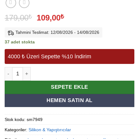
Orijinal
Şu
179,00
₺
109,00
₺
fiyat:
andaki
179,00₺.
fiyat:
Tahmini Teslimat: 12/08/2026 - 14/08/2026
109,00₺.
37 adet stokta
4000 ₺ Üzeri Sepette %10 İndirim
Mitre Apel Hızlı Yapıştırıcı 200ml + 50gr adet
Alternative:
SEPETE EKLE
HEMEN SATIN AL
Stok kodu:
sm7949
Kategoriler:
Silikon & Yapıştırıcılar