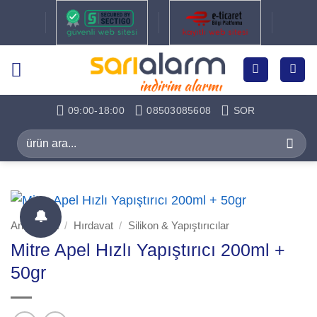
İçeriğe
atla
09:00-18:00
08503085608
SOR
Ara:
🔔
Ana Sayfa
/
Hırdavat
/
Silikon & Yapıştırıcılar
Mitre Apel Hızlı Yapıştırıcı 200ml +
50gr