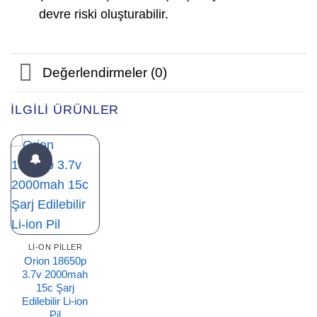
devre riski oluşturabilir.
Değerlendirmeler (0)
İLGILI ÜRÜNLER
🔔
LI-ON PILLER
Orion 18650p
3.7v 2000mah
15c Şarj
Edilebilir Li-ion
Pil