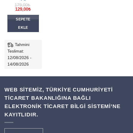
179,00
₺
Orijinal
Şu
129,00
₺
fiyat:
andaki
179,00₺.
fiyat:
SEPETE
129,00₺.
EKLE
Tahmini
Teslimat:
12/08/2026 -
14/08/2026
WEB SİTEMİZ, TÜRKİYE CUMHURİYETİ
TİCARET BAKANLIĞINA BAĞLI
ELEKTRONİK TİCARET BİLGİ SİSTEMİ’NE
KAYITLIDIR.