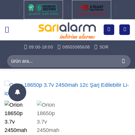
İçeriğe
atla
09:00-18:00
08503085608
SOR
Ara:
🔔