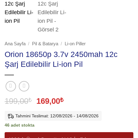
Ana Sayfa
/
Pil & Batarya
/
Li-on Piller
Orion 18650p 3.7v 2450mah 12c
Şarj Edilebilir Li-ion Pil
Orijinal
Şu
199,00
₺
169,00
₺
fiyat:
andaki
199,00₺.
fiyat:
Tahmini Teslimat: 12/08/2026 - 14/08/2026
169,00₺.
46 adet stokta