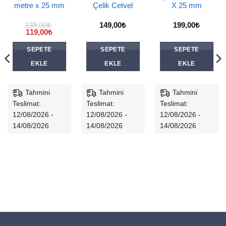
metre x 25 mm
Çelik Cetvel
X 25 mm
139,00
₺
149,00
₺
199,00
₺
Orijinal
Şu
119,00
₺
fiyat:
andaki
139,00₺.
fiyat:
SEPETE
SEPETE
SEPETE
119,00₺.
EKLE
EKLE
EKLE
Tahmini
Tahmini
Tahmini
Teslimat:
Teslimat:
Teslimat:
12/08/2026 -
12/08/2026 -
12/08/2026 -
14/08/2026
14/08/2026
14/08/2026