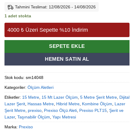
Tahmini Teslimat: 12/08/2026 - 14/08/2026
1 adet stokta
4000 ₺ Üzeri Sepette %10 İndirim
Alternative:
SEPETE EKLE
HEMEN SATIN AL
Stok kodu:
sm14048
Kategoriler:
Ölçüm Aletleri
Etiketler:
15 Metre
,
15 Mt Lazer Ölçüm
,
5 Metre Şerit Metre
,
Dijital
Lazer Şerit
,
Hassas Metre
,
Hibrid Metre
,
Kombine Ölçüm
,
Lazer
Şerit Metre
,
prexiso
,
Prexiso Ölçü Aleti
,
Prexiso PLT15
,
Şerit ve
Lazer
,
Taşınabilir Ölçüm
,
Yapı Metresi
Marka:
Prexiso