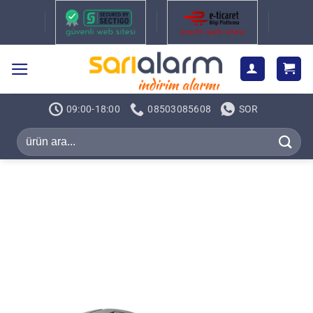
İçeriğe
atla
09:00-18:00
08503085608
SOR
Ara: