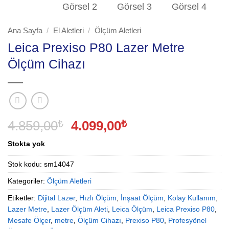
Ana Sayfa
/
El Aletleri
/
Ölçüm Aletleri
Leica Prexiso P80 Lazer Metre
Ölçüm Cihazı
Orijinal
Şu
4.859,00
₺
4.099,00
₺
fiyat:
andaki
Stokta yok
4.859,00₺.
fiyat:
4.099,00₺.
Stok kodu:
sm14047
Kategoriler:
Ölçüm Aletleri
Etiketler:
Dijital Lazer
,
Hızlı Ölçüm
,
İnşaat Ölçüm
,
Kolay Kullanım
,
Lazer Metre
,
Lazer Ölçüm Aleti
,
Leica Ölçüm
,
Leica Prexiso P80
,
Mesafe Ölçer
,
metre
,
Ölçüm Cihazı
,
Prexiso P80
,
Profesyönel