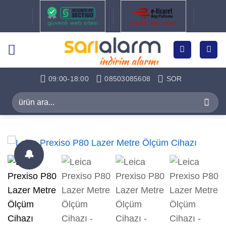
İçeriğe
atla
09:00-18:00
08503085608
SOR
Ara:
🔔