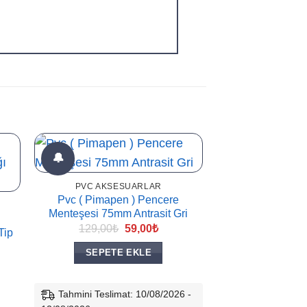
🔔
PVC AKSESUARLAR
Pvc ( Pimapen ) Pencere
Menteşesi 75mm Antrasit Gri
Orijinal
Şu
129,00
₺
59,00
₺
Tip
fiyat:
andaki
129,00₺.
fiyat:
SEPETE EKLE
59,00₺.
Tahmini Teslimat: 10/08/2026 -