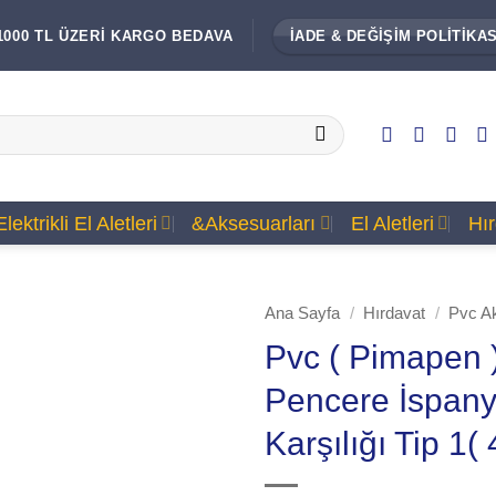
1000 TL ÜZERİ KARGO BEDAVA
İADE & DEĞİŞİM POLİTİKAS
Elektrikli El Aletleri
&Aksesuarları
El Aletleri
Hı
Ana Sayfa
/
Hırdavat
/
Pvc A
Pvc ( Pimapen 
Pencere İspany
Karşılığı Tip 1( 