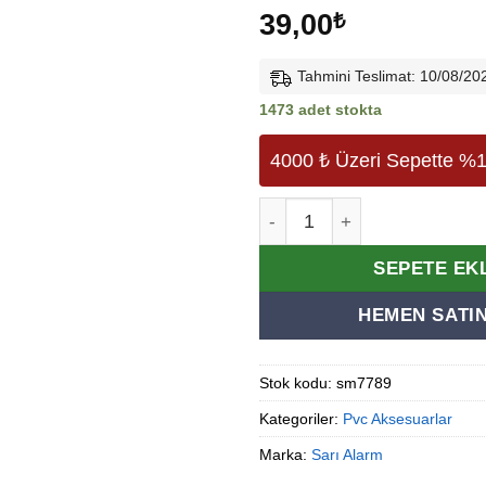
39,00
₺
Tahmini Teslimat: 10/08/20
1473 adet stokta
4000 ₺ Üzeri Sepette %1
Pvc ( Pimapen ) Kapı & Pence
Alternative:
SEPETE EK
HEMEN SATIN
Stok kodu:
sm7789
Kategoriler:
Pvc Aksesuarlar
Marka:
Sarı Alarm