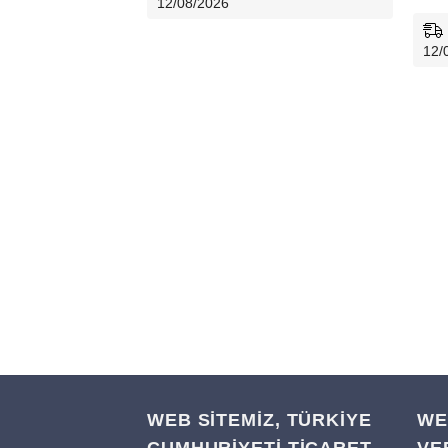
12/08/2026
12/
WEB SİTEMİZ, TÜRKİYE
WE
CUMHURİYETİ TİCARET
VE