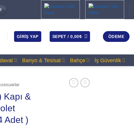
I
GIRIŞ YAP
SEPET /
0,00
₺
ÖDEME
rdavat
Banyo & Tesisat
Bahçe
İş Güvenlik
ksesuarlar
) Kapı &
olet
4 Adet )