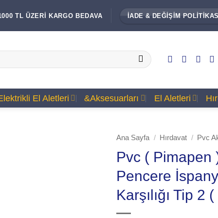
1000 TL ÜZERİ KARGO BEDAVA
İADE & DEĞİŞİM POLİTİKAS
Elektrikli El Aletleri
&Aksesuarları
El Aletleri
Hı
Ana Sayfa
/
Hırdavat
/
Pvc A
Pvc ( Pimapen 
Pencere İspany
Karşılığı Tip 2 (