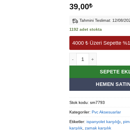
39,00
₺
Tahmini Teslimat: 12/08/20
1192 adet stokta
4000 ₺ Üzeri Sepette %1
Pvc ( Pimapen ) Kapı & Pence
Alternative:
SEPETE EK
HEMEN SATIN
Stok kodu:
sm7793
Kategoriler:
Pvc Aksesuarlar
Etiketler:
ispanyolet karşılığı
,
pim
karşılık
,
zamak karşılık