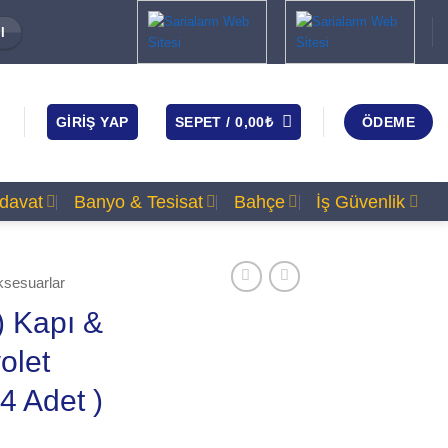
I
GIRIŞ YAP
SEPET /
0,00
₺
ÖDEME
rdavat
Banyo & Tesisat
Bahçe
İş Güvenlik
ksesuarlar
) Kapı &
olet
 4 Adet )