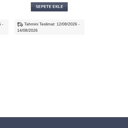
SEPETE EKLE
 -
Tahmini Teslimat: 12/08/2026 -
14/08/2026
PVC AKSE
Pvc ( Pimape
Menteşesi 75mm
129,00
₺
SEPETE
Tahmini Teslima
14/08/2026