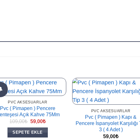
🔔
PVC AKSESUARLAR
Pvc ( Pimapen ) Pencere
PVC AKSESUARLAR
enteşesi Açık Kahve 75Mm
Pvc ( Pimapen ) Kapı &
Orijinal
Şu
109,00
₺
59,00
₺
Pencere İspanyolet Karşılığı 
fiyat:
andaki
3 ( 4 Adet )
109,00₺.
fiyat:
SEPETE EKLE
59,00₺.
59,00
₺