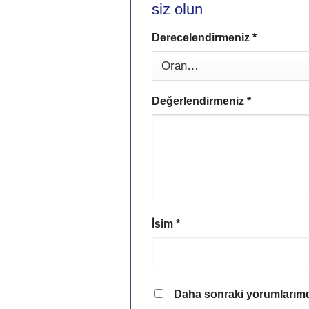
siz olun
Derecelendirmeniz
Alternative:
*
Değerlendirmeniz
*
İsim
*
Daha sonraki yorumlarımda