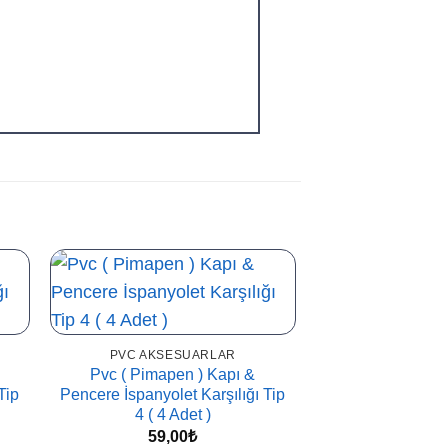
🔔
PVC AKSESUARLAR
Pvc ( Pimapen ) Kapı &
Tip
Pencere İspanyolet Karşılığı Tip
4 ( 4 Adet )
59,00
₺