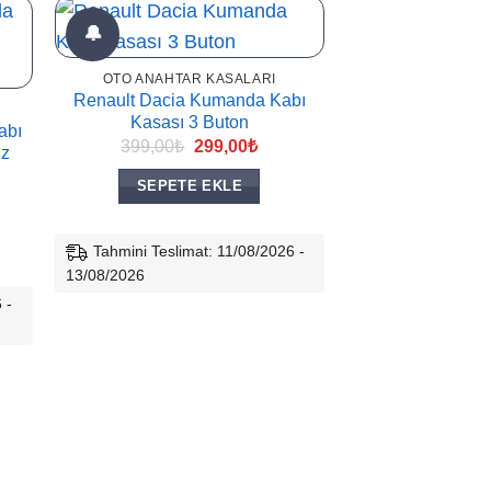
🔔
🔔
OTO ANAHTAR KASALARI
Renault Dacia Kumanda Kabı
Kasası 3 Buton
abı
Orijinal
Şu
399,00
₺
299,00
₺
ız
fiyat:
andaki
399,00₺.
fiyat:
SEPETE EKLE
299,00₺.
aki
:
00₺.
Tahmini Teslimat: 11/08/2026 -
13/08/2026
 -
OTO ANAHTAR
Renault Dacia 
Kasası 2
399,00
₺