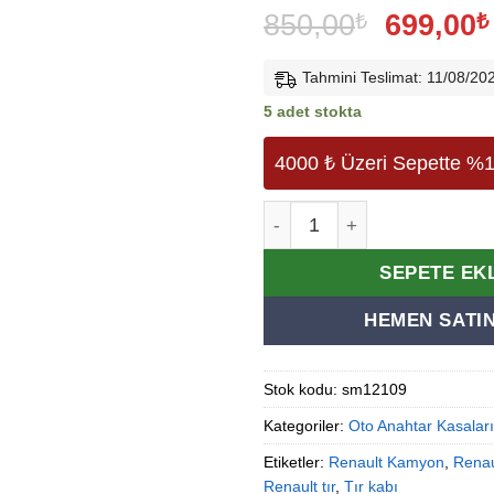
Orijinal
850,00
₺
699,00
₺
fiyat:
850,00₺
Tahmini Teslimat: 11/08/20
5 adet stokta
4000 ₺ Üzeri Sepette %1
Renault Tır Kamyon 4 Buto
SEPETE EK
HEMEN SATIN
Stok kodu:
sm12109
Kategoriler:
Oto Anahtar Kasaları
Etiketler:
Renault Kamyon
,
Rena
Renault tır
,
Tır kabı