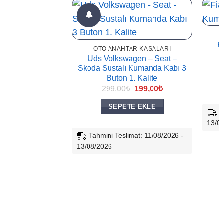
🔔
OTO ANAHTAR KASALARI
Uds Volkswagen – Seat –
Skoda Sustalı Kumanda Kabı 3
Buton 1. Kalite
Orijinal
Şu
299,00
₺
199,00
₺
fiyat:
andaki
299,00₺.
fiyat:
SEPETE EKLE
199,00₺.
13/
Tahmini Teslimat: 11/08/2026 -
13/08/2026