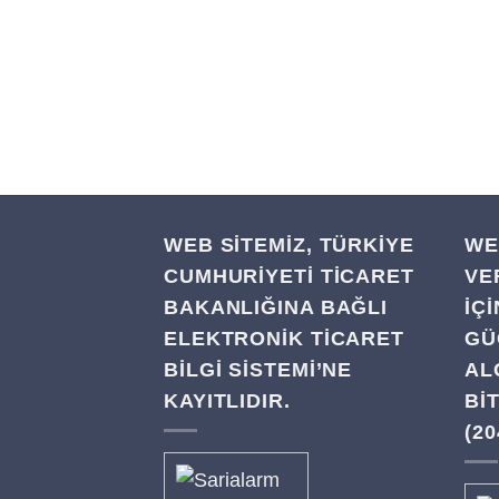
WEB SİTEMİZ, TÜRKİYE
WE
CUMHURİYETİ TİCARET
VE
BAKANLIĞINA BAĞLI
IÇ
ELEKTRONİK TİCARET
GÜ
BİLGİ SİSTEMİ’NE
AL
KAYITLIDIR.
BI
(20