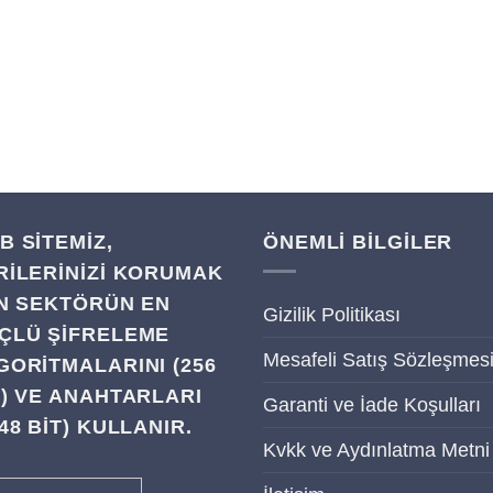
B SITEMIZ,
ÖNEMLİ BİLGİLER
RILERINIZI KORUMAK
IN SEKTÖRÜN EN
Gizilik Politikası
ÇLÜ ŞIFRELEME
Mesafeli Satış Sözleşmes
GORITMALARINI (256
T) VE ANAHTARLARI
Garanti ve İade Koşulları
48 BIT) KULLANIR.
Kvkk ve Aydınlatma Metni