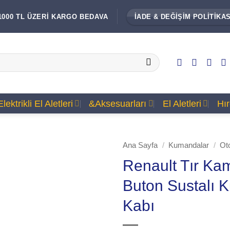
1000 TL ÜZERİ KARGO BEDAVA
İADE & DEĞİŞİM POLİTİKAS
Elektrikli El Aletleri
&Aksesuarları
El Aletleri
Hı
Ana Sayfa
/
Kumandalar
/
Ot
Renault Tır Ka
Buton Sustalı
Kabı