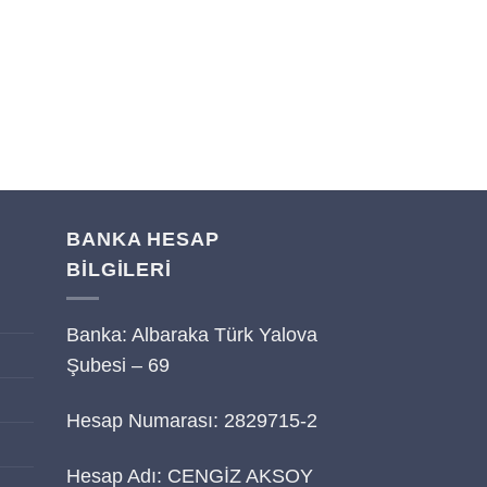
SEPETE
Tahmini Teslima
13/08/2026
BANKA HESAP
BİLGİLERİ
Banka: Albaraka Türk Yalova
i
Şubesi – 69
Hesap Numarası: 2829715-2
Hesap Adı: CENGİZ AKSOY