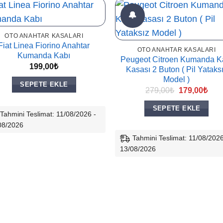
🔔
OTO ANAHTAR KASALARI
Fiat Linea Fiorino Anahtar
OTO ANAHTAR KASALARI
Kumanda Kabı
Peugeot Citroen Kumanda K
199,00
₺
Kasası 2 Buton ( Pil Yataks
Model )
SEPETE EKLE
Orijinal
Şu
279,00
₺
179,00
₺
fiyat:
and
279,00₺.
fiyat
SEPETE EKLE
179,
Tahmini Teslimat: 11/08/2026 -
08/2026
Tahmini Teslimat: 11/08/2026
13/08/2026