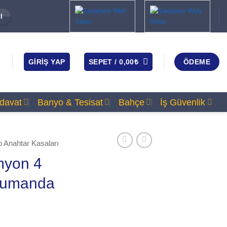
I
GIRIŞ YAP
SEPET /
0,00
₺
ÖDEME
rdavat
Banyo & Tesisat
Bahçe
İş Güvenlik
o Anahtar Kasaları
myon 4
 Kumanda