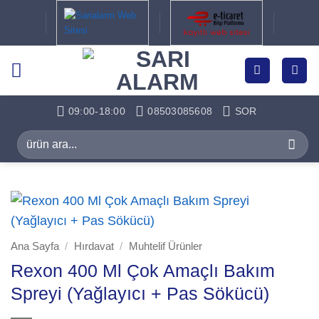
İçeriğe
atla
09:00-18:00
08503085608
SOR
Ara:
Ana Sayfa
/
Hırdavat
/
Muhtelif Ürünler
Rexon 400 Ml Çok Amaçlı Bakım
Spreyi (Yağlayıcı + Pas Sökücü)