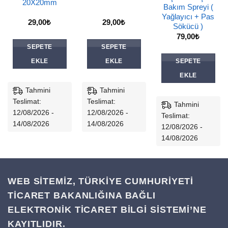
20X20mm
Bakım Spreyi (
Yağlayıcı + Pas
29,00
₺
29,00
₺
Sökücü )
79,00
₺
SEPETE
SEPETE
EKLE
EKLE
SEPETE
EKLE
Tahmini
Tahmini
Teslimat:
Teslimat:
Tahmini
12/08/2026 -
12/08/2026 -
Teslimat:
14/08/2026
14/08/2026
12/08/2026 -
14/08/2026
WEB SİTEMİZ, TÜRKİYE CUMHURİYETİ
TİCARET BAKANLIĞINA BAĞLI
ELEKTRONİK TİCARET BİLGİ SİSTEMİ’NE
KAYITLIDIR.