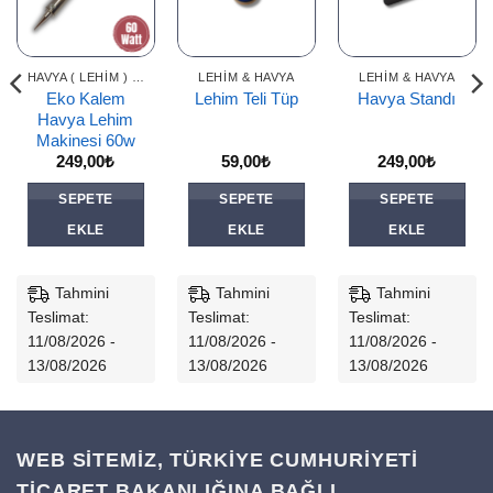
HAVYA ( LEHIM ) MAKINELERI
LEHIM & HAVYA
LEHIM & HAVYA
Eko Kalem
Lehim Teli Tüp
Havya Standı
Havya Lehim
Makinesi 60w
249,00
₺
59,00
₺
249,00
₺
SEPETE
SEPETE
SEPETE
EKLE
EKLE
EKLE
Tahmini
Tahmini
Tahmini
Teslimat:
Teslimat:
Teslimat:
11/08/2026 -
11/08/2026 -
11/08/2026 -
13/08/2026
13/08/2026
13/08/2026
WEB SİTEMİZ, TÜRKİYE CUMHURİYETİ
TİCARET BAKANLIĞINA BAĞLI