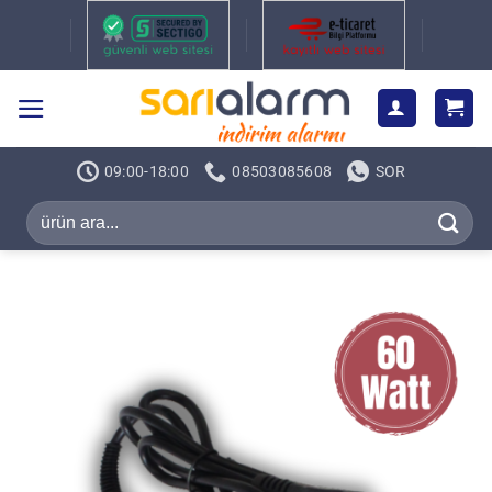
İçeriğe
atla
09:00-18:00
08503085608
SOR
Ara: