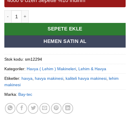
4000 ₺ Üzeri Sepette %10 İndirim
Super Kalem Havya Lehim Makinesi 60w adet
Alternative:
SEPETE EKLE
HEMEN SATIN AL
Stok kodu:
sm12294
Kategoriler:
Havya ( Lehim ) Makineleri
,
Lehim & Havya
Etiketler:
havya
,
havya makinesi
,
kaliteli havya makinesi
,
lehim
makinesi
Marka:
Bay-tec