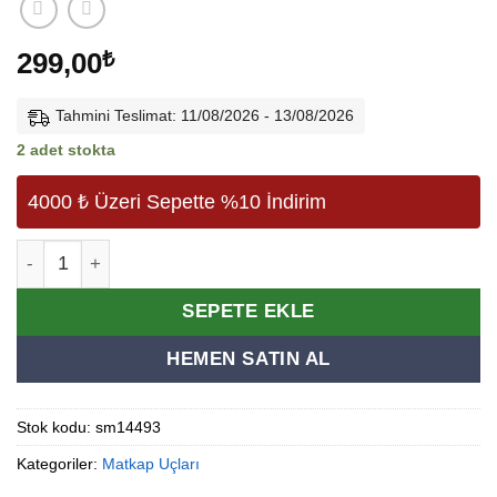
299,00
₺
Tahmini Teslimat: 11/08/2026 - 13/08/2026
2 adet stokta
4000 ₺ Üzeri Sepette %10 İndirim
Supra Mandren 13mm 1/2-20unf -plastik adet
Alternative:
SEPETE EKLE
HEMEN SATIN AL
Stok kodu:
sm14493
Kategoriler:
Matkap Uçları