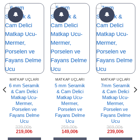
🔔
🔔
🔔
MATKAP UÇLARI
MATKAP UÇLARI
MATKAP UÇLARI
6 mm Seramik
5 mm Seramik
7mm Seramik
& Cam Delici
& Cam Delici
& Cam Delici
Matkap Ucu-
Matkap Ucu-
Matkap Ucu-
Mermer,
Mermer,
Mermer,
Porselen ve
Porselen ve
Porselen ve
Fayans Delme
Fayans Delme
Fayans Delme
Ucu
Ucu
Ucu
339,00
₺
259,00
₺
369,00
₺
Orijinal
Şu
Orijinal
Şu
Orijinal
Şu
219,00
₺
149,00
₺
239,00
₺
i
fiyat:
andaki
fiyat:
andaki
fiyat:
andaki
339,00₺.
fiyat:
259,00₺.
fiyat:
369,00₺.
fiyat: