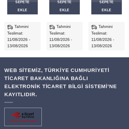
SEPETE
SEPETE
SEPETE
0₺.
219,00₺.
149,00₺.
239,00₺
EKLE
EKLE
EKLE
Tahmini
Tahmini
Tahmini
Teslimat:
Teslimat:
Teslimat:
11/08/2026 -
11/08/2026 -
11/08/2026 -
13/08/2026
13/08/2026
13/08/2026
WEB SİTEMİZ, TÜRKİYE CUMHURİYETİ
TİCARET BAKANLIĞINA BAĞLI
ELEKTRONİK TİCARET BİLGİ SİSTEMİ’NE
KAYITLIDIR.