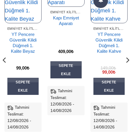
🔔
EMNIYET KILITLERI
Kapı Emniyet
Aparatı
EMNIYET KILITLERI
EMNIYET KILITLERI
YT Pencere
YT Pencere
Güvenlik Kilidi
Güvenlik Kilidi
Düğmeli 1.
Düğmeli 1.
Kalite Beyaz
Kalite Kahve
409,00
₺
SEPETE
99,00
₺
149,00
₺
Orijinal
Şu
99,00
₺
EKLE
fiyat:
andaki
149,00₺.
fiyat:
SEPETE
SEPETE
99,00₺.
Tahmini
EKLE
EKLE
Teslimat:
12/08/2026 -
Tahmini
Tahmini
14/08/2026
Teslimat:
Teslimat:
12/08/2026 -
12/08/2026 -
14/08/2026
14/08/2026