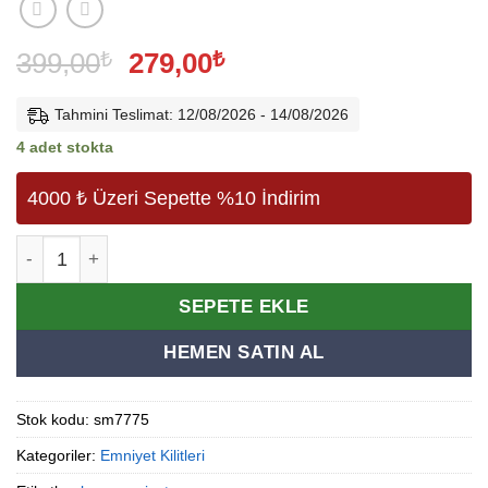
Orijinal
Şu
399,00
₺
279,00
₺
fiyat:
andaki
399,00₺.
fiyat:
Tahmini Teslimat: 12/08/2026 - 14/08/2026
279,00₺.
4 adet stokta
4000 ₺ Üzeri Sepette %10 İndirim
Yuma Kapı Emniyet Kelepçesi Sarı ( 1. Kalite) adet
Alternative:
SEPETE EKLE
HEMEN SATIN AL
Stok kodu:
sm7775
Kategoriler:
Emniyet Kilitleri