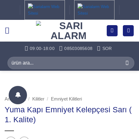
İçeriğe
atla
09:00-18:00
08503085608
SOR
Ara:
🔔
Ana Sayfa
/
Kilitler
/
Emniyet Kilitleri
Yuma Kapı Emniyet Kelepçesi Sarı (
1. Kalite)