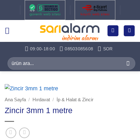
İçeriğe
atla
09:00-18:00
08503085608
SOR
Ara:
Ana Sayfa
/
Hırdavat
/
İp & Halat & Zincir
Zincir 3mm 1 metre