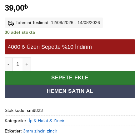
39,00
₺
Tahmini Teslimat: 12/08/2026 - 14/08/2026
30 adet stokta
4000 ₺ Üzeri Sepette %10 İndirim
Zincir 3mm 1 metre adet
Alternative:
SEPETE EKLE
HEMEN SATIN AL
Stok kodu:
sm9823
Kategoriler:
İp & Halat & Zincir
Etiketler:
3mm zincir
,
zincir