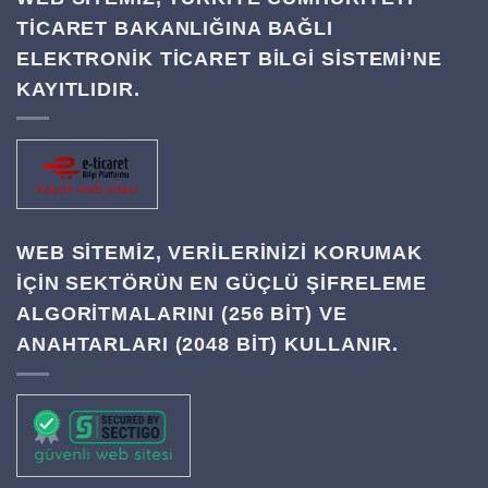
TİCARET BAKANLIĞINA BAĞLI
ELEKTRONİK TİCARET BİLGİ SİSTEMİ’NE
KAYITLIDIR.
WEB SITEMIZ, VERILERINIZI KORUMAK
IÇIN SEKTÖRÜN EN GÜÇLÜ ŞIFRELEME
ALGORITMALARINI (256 BIT) VE
ANAHTARLARI (2048 BIT) KULLANIR.