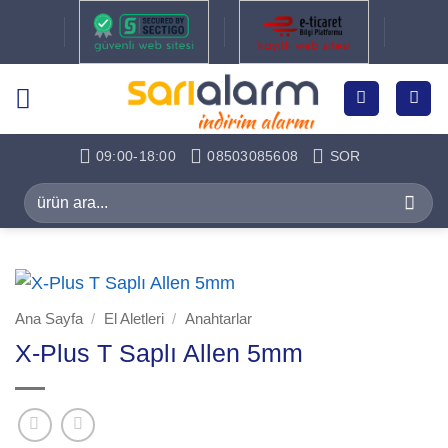
İçeriğe
atla
09:00-18:00
08503085608
SOR
Ara:
Ana Sayfa
/
El Aletleri
/
Anahtarlar
X-Plus T Saplı Allen 5mm