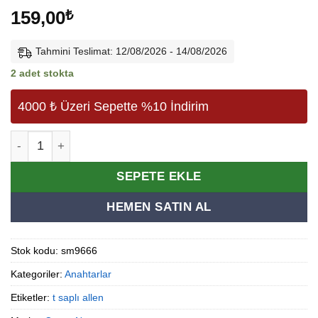
159,00
₺
Tahmini Teslimat: 12/08/2026 - 14/08/2026
2 adet stokta
4000 ₺ Üzeri Sepette %10 İndirim
X-Plus T Saplı Allen 5mm adet
Alternative:
SEPETE EKLE
HEMEN SATIN AL
Stok kodu:
sm9666
Kategoriler:
Anahtarlar
Etiketler:
t saplı allen