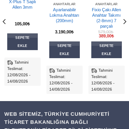
X-Plus T Saplı
ANAHTARLAR
ANAHTARLAR
Allen 3mm
Ayarlanabilir
Fixio Çakı Allen
Lokma Anahtarı
Anahtar Takımı
(200mm)
(2-8mm) 7
105,00
₺
parçalı
i
3.190,00
₺
579,00
₺
Orijinal
Şu
389,00
₺
SEPETE
0₺.
fiyat:
andaki
579,00₺.
fiyat:
EKLE
SEPETE
SEPETE
389,00₺
EKLE
EKLE
Tahmini
Teslimat:
Tahmini
Tahmini
12/08/2026 -
Teslimat:
Teslimat:
14/08/2026
12/08/2026 -
12/08/2026 -
14/08/2026
14/08/2026
WEB SİTEMİZ, TÜRKİYE CUMHURİYETİ
TİCARET BAKANLIĞINA BAĞLI