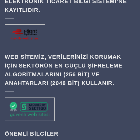
ELEKTRONİK TİCARET BİLGİ SİSTEMİ’NE
KAYITLIDIR.
WEB SITEMIZ, VERILERINIZI KORUMAK
IÇIN SEKTÖRÜN EN GÜÇLÜ ŞIFRELEME
ALGORITMALARINI (256 BIT) VE
ANAHTARLARI (2048 BIT) KULLANIR.
ÖNEMLİ BİLGİLER