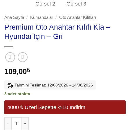
Ana Sayfa
/
Kumandalar
/
Oto Anahtar Kılıfları
Premium Oto Anahtar Kılıfı Kia –
Hyundai Için – Gri
109,00
₺
Tahmini Teslimat: 12/08/2026 - 14/08/2026
3 adet stokta
4000 ₺ Üzeri Sepette %10 İndirim
Premium Oto Anahtar Kılıfı Kia - Hyundai Için - Gri adet
Alternative: