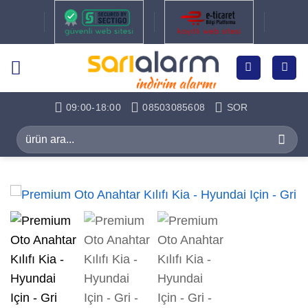
İçeriğe
atla
09:00-18:00
08503085608
SOR
Ara: