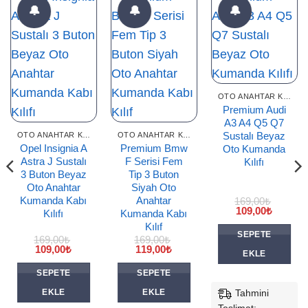
🔔
🔔
🔔
OTO ANAHTAR KILIFLARI
Premium Audi
A3 A4 Q5 Q7
Sustalı Beyaz
OTO ANAHTAR KILIFLARI
OTO ANAHTAR KILIFLARI
Opel Insignia A
Premium Bmw
Oto Kumanda
Astra J Sustalı
F Serisi Fem
Kılıfı
3 Buton Beyaz
Tip 3 Buton
Oto Anahtar
Siyah Oto
Kumanda Kabı
Anahtar
169,00
₺
Orijinal
Şu
109,00
₺
Kılıfı
Kumanda Kabı
fiyat:
andaki
Kılıf
169,00₺.
fiyat:
SEPETE
i
109,00₺
169,00
₺
169,00
₺
Orijinal
Şu
Orijinal
Şu
109,00
₺
119,00
₺
EKLE
0₺.
fiyat:
andaki
fiyat:
andaki
169,00₺.
fiyat:
169,00₺.
fiyat:
SEPETE
SEPETE
109,00₺.
119,00₺.
Tahmini
EKLE
EKLE