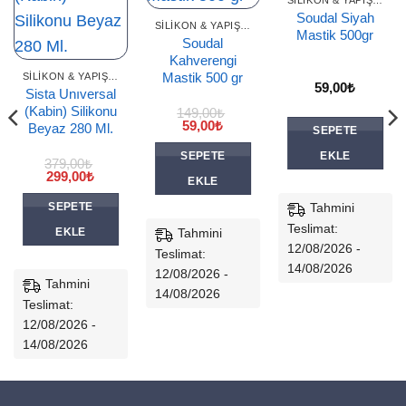
SILIKON & YAPIŞTIRICILAR
Soudal Siyah
SILIKON & YAPIŞTIRICILAR
Mastik 500gr
Soudal
Kahverengi
Mastik 500 gr
SILIKON & YAPIŞTIRICILAR
59,00
₺
Sista Unıversal
(Kabin) Silikonu
149,00
₺
Orijinal
Şu
59,00
₺
Beyaz 280 Ml.
SEPETE
fiyat:
andaki
149,00₺.
fiyat:
SEPETE
EKLE
59,00₺.
379,00
₺
Orijinal
Şu
299,00
₺
EKLE
fiyat:
andaki
379,00₺.
fiyat:
Tahmini
SEPETE
299,00₺.
Teslimat:
Tahmini
EKLE
12/08/2026 -
Teslimat:
14/08/2026
12/08/2026 -
Tahmini
14/08/2026
Teslimat:
12/08/2026 -
14/08/2026