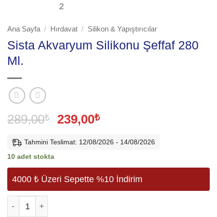
Ana Sayfa
/
Hırdavat
/
Silikon & Yapıştırıcılar
Sista Akvaryum Silikonu Şeffaf 280
Ml.
Orijinal
Şu
289,00
₺
239,00
₺
fiyat:
andaki
289,00₺.
fiyat:
Tahmini Teslimat: 12/08/2026 - 14/08/2026
239,00₺.
10 adet stokta
4000 ₺ Üzeri Sepette %10 İndirim
Sista Akvaryum Silikonu Şeffaf 280 Ml. adet
Alternative: