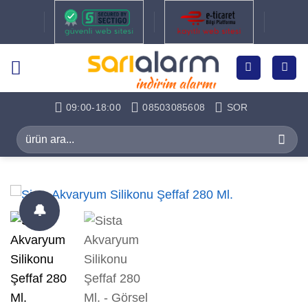
İçeriğe
atla
09:00-18:00
08503085608
SOR
Ara:
🔔